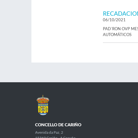
RECADACIO
06/10/2021
PAD´RON OVP MES
AUTOMÁTICOS
CONCELLO DE CARIÑO
Avenida da Paz, 2
15360 Cariño - A Coruña