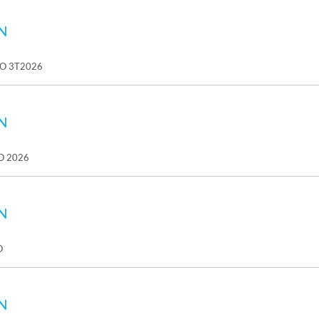
N
O 3T2026
N
O 2026
N
O
N