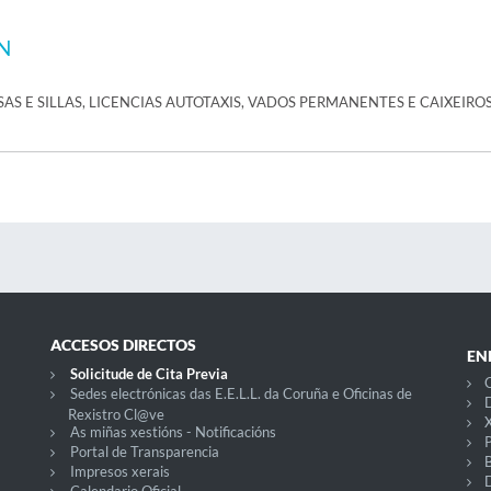
N
AS E SILLAS, LICENCIAS AUTOTAXIS, VADOS PERMANENTES E CAIXEIRO
ACCESOS DIRECTOS
EN
Solicitude de Cita Previa
C
Sedes electrónicas das E.E.L.L. da Coruña e Oficinas de
D
Rexistro Cl@ve
X
As miñas xestións - Notificacións
P
Portal de Transparencia
Impresos xerais