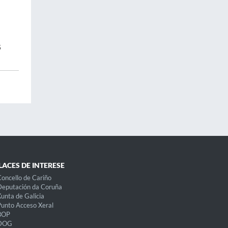
S
LACES DE INTERESE
oncello de Cariño
eputación da Coruña
unta de Galicia
unto Acceso Xeral
BOP
DOG