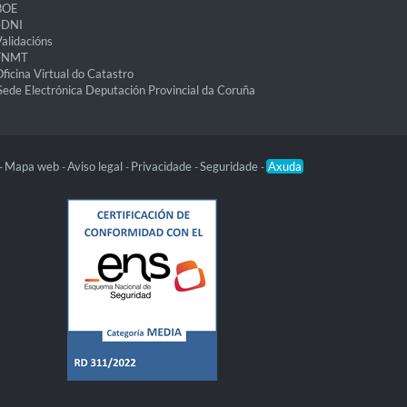
BOE
eDNI
alidacións
FNMT
ficina Virtual do Catastro
Sede Electrónica Deputación Provincial da Coruña
Mapa web
Aviso legal
Privacidade
Seguridade
Axuda
-
-
-
-
-